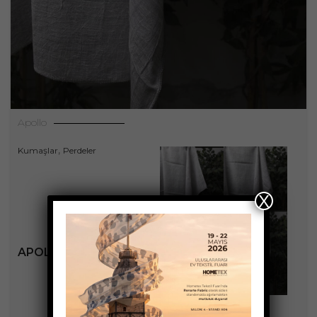
Apollo
,
Kumaşlar
Perdeler
X
APOLLO KOLEKSIYONU
+2