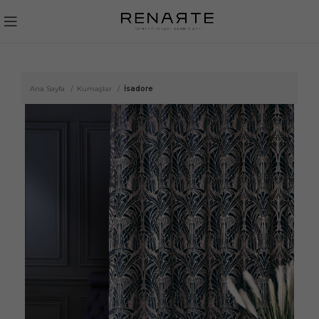
Ana Sayfa
Kumaşlar
İsadore