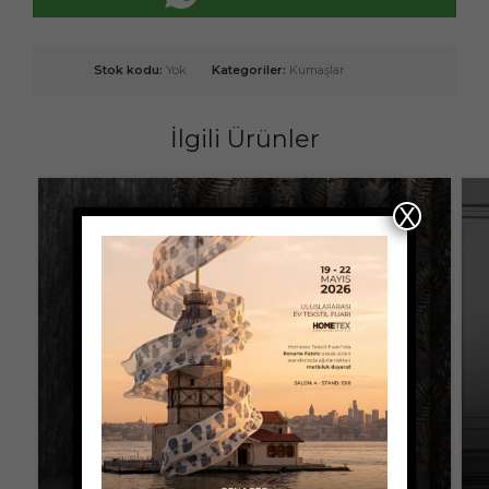
Stok kodu:
Yok
Kategoriler:
Kumaşlar
İlgili Ürünler
X