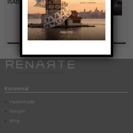
İSADORE KOLEKSIYONU
+4
Kurumsal
Hakkımızda
İletişim
Blog