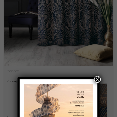
İsadore
X
Kumaşlar