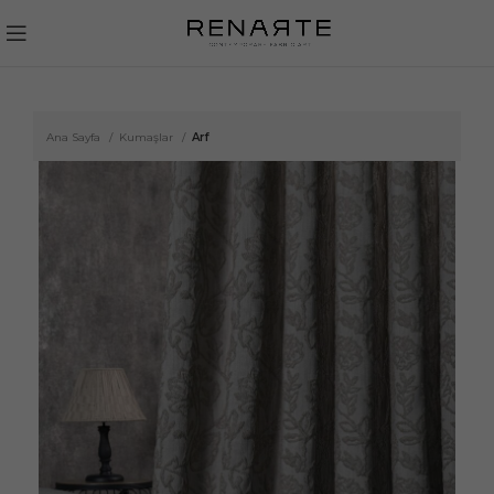
Ana Sayfa
Kumaşlar
Arf