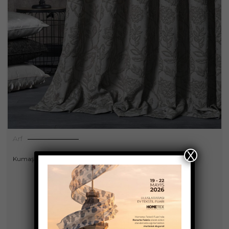
Arf
X
Kumaşlar