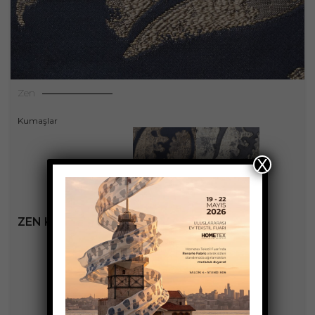
Zen
Kumaşlar
X
ZEN KOLEKSIYONU
+3