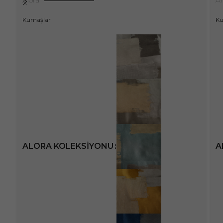
Kumaşlar
Ku
ALORA KOLEKSIYONU
A