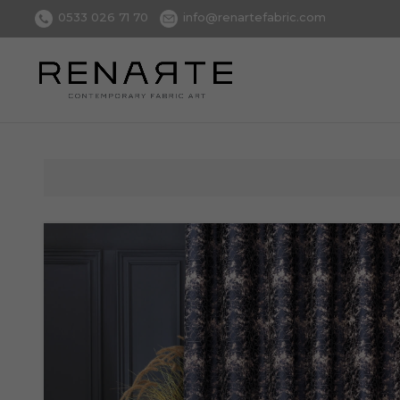
0533 026 71 70
info@renartefabric.com