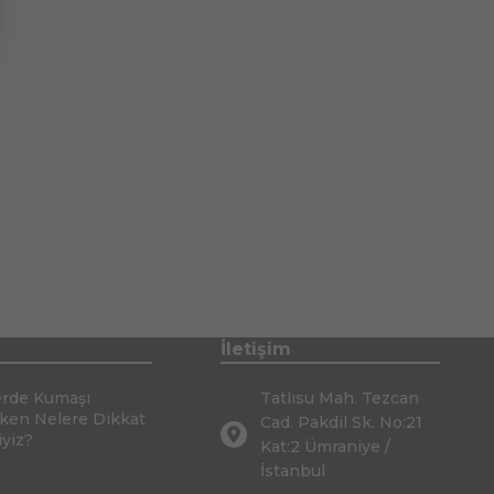
İletişim
erde Kumaşı
Tatlısu Mah. Tezcan
rken Nelere Dikkat
Cad. Pakdil Sk. No:21
iyiz?
Kat:2 Ümraniye /
İstanbul