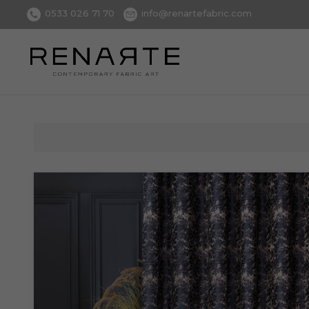
0533 026 71 70
info@renartefabric.com