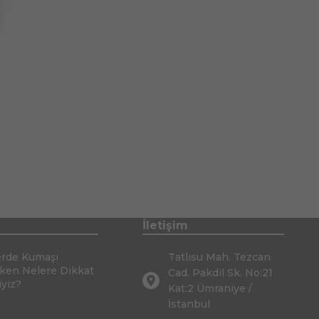
İletişim
erde Kumaşı
Tatlısu Mah. Tezcan
rken Nelere Dikkat
Cad. Pakdil Sk. No:21
iyiz?
Kat:2 Ümraniye /
İstanbul