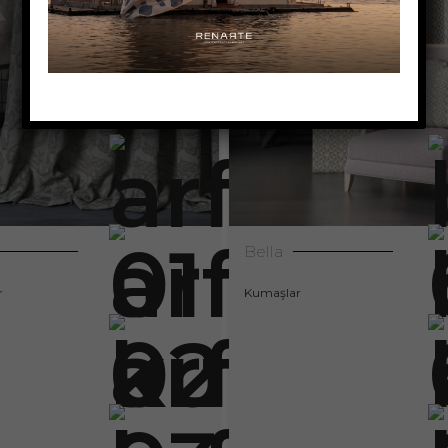
Bella
r
Kumaşlar