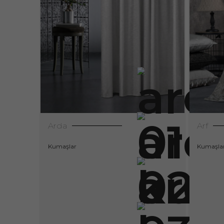
Arda
Arf
Kumaşlar
Kumaşla