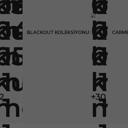
BLACKOUT KOLEKSIYONU
CARME
2
+30