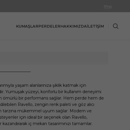
Blog
KUMAŞLAR
PERDELER
HAKKIMIZDA
İLETIŞIM
arımıyla yaşam alanlarınıza şıklık katmak için
ir. Yumuşak yüzeyi, konforlu bir kullanım deneyimi
zun ömürlü bir performans sağlar. Hem perde hem de
lebilen Ravello, zengin renk paleti ve göz alıcı
syon tarzına mükemmel uyum sağlar. Modern ve
steyenler için ideal bir seçenek olan Ravello,
r kazandırarak iç mekan tasarımınızı tamamlar.