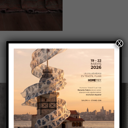
X
Stok kodu:
Yok
Kategoriler:
Kumaşlar
Takip Et:
İlgili Ürünler