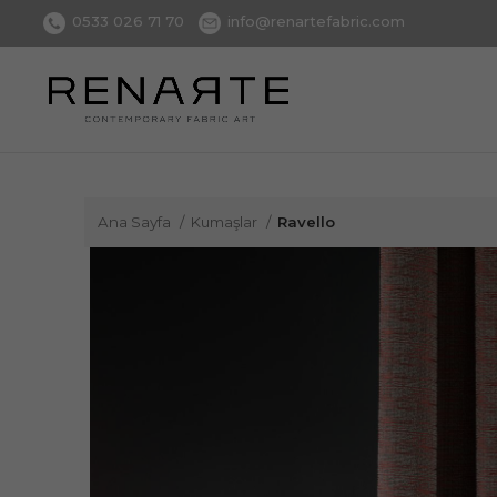
0533 026 71 70
info@renartefabric.com
Ana Sayfa
Kumaşlar
Ravello