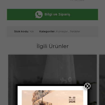
Bilgi ve Sipariş
Stok kodu:
Yok
Kategoriler:
Kumaşlar
,
Perdeler
İlgili Ürünler
X