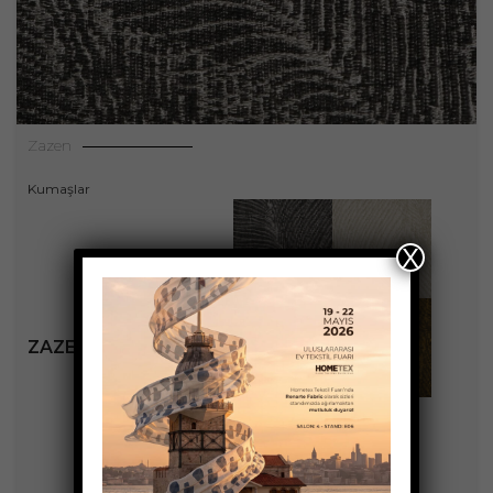
Zazen
Kumaşlar
X
ZAZEN KOLEKSIYONU
+2