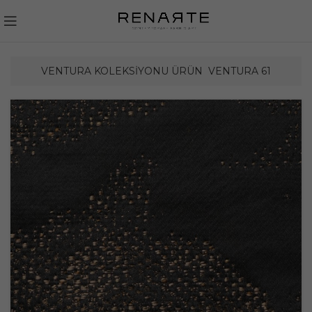
VENTURA KOLEKSIYONU ÜRÜN
VENTURA 61