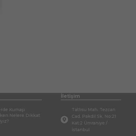
İletişim
erde Kumaşı
Tatlısu Mah. Tezcan
rken Nelere Dikkat
Cad. Pakdil Sk. No:21
iyiz?
Kat:2 Ümraniye /
İstanbul