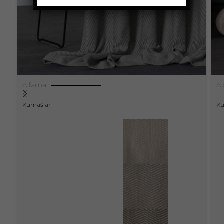
Alfama
Al
Kumaşlar
Ku