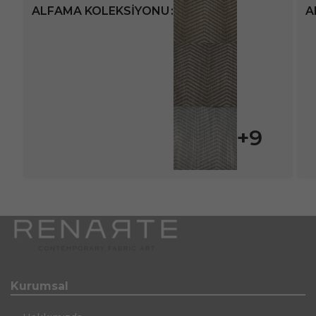
ALFAMA KOLEKSIYONU
A
+9
Kurumsal