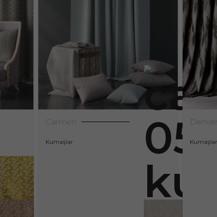
Carmen
Denve
Kumaşlar
Kumaşla