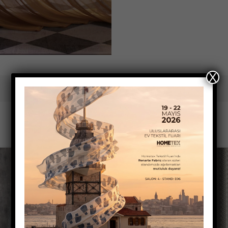
X
Stok kodu:
Yok
Kategoriler:
Kumaşlar
Takip Et:
İlgili Ürünler