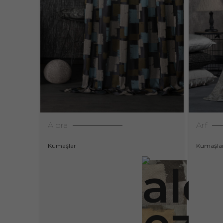
Alora
Arf
Kumaşlar
Kumaşla