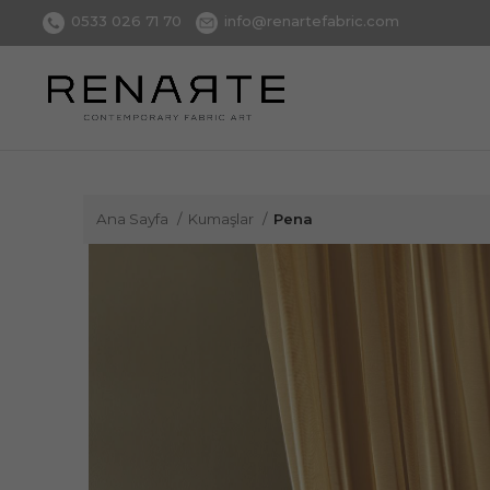
0533 026 71 70
info@renartefabric.com
Ana Sayfa
Kumaşlar
Pena