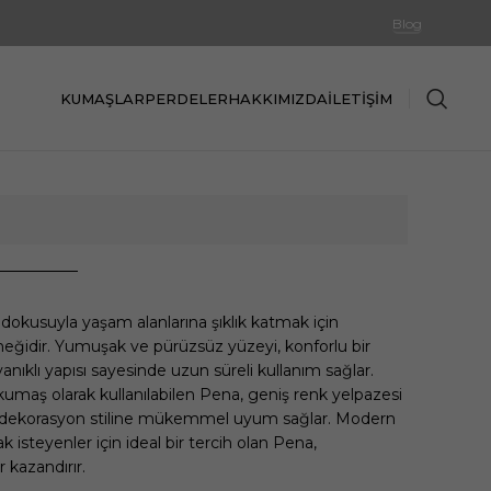
Blog
KUMAŞLAR
PERDELER
HAKKIMIZDA
İLETIŞIM
f dokusuyla yaşam alanlarına şıklık katmak için
neğidir. Yumuşak ve pürüzsüz yüzeyi, konforlu bir
nıklı yapısı sayesinde uzun süreli kullanım sağlar.
aş olarak kullanılabilen Pena, geniş renk yelpazesi
rlü dekorasyon stiline mükemmel uyum sağlar. Modern
 isteyenler için ideal bir tercih olan Pena,
 kazandırır.