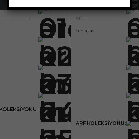
Arf
r
Kumaşlar
KOLEKSIYONU
ARF KOLEKSIYONU