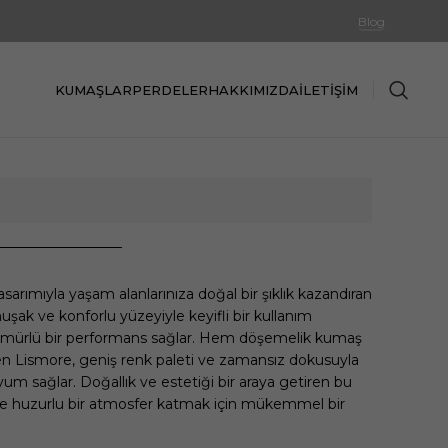
Blog
KUMAŞLAR
PERDELER
HAKKIMIZDA
İLETIŞIM
asarımıyla yaşam alanlarınıza doğal bir şıklık kazandıran
şak ve konforlu yüzeyiyle keyifli bir kullanım
n ömürlü bir performans sağlar. Hem döşemelik kumaş
len Lismore, geniş renk paleti ve zamansız dokusuyla
um sağlar. Doğallık ve estetiği bir araya getiren bu
ve huzurlu bir atmosfer katmak için mükemmel bir