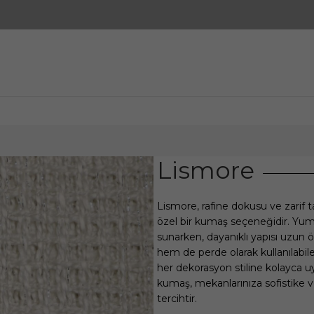
Lismore
Lismore, rafine dokusu ve zarif t
özel bir kumaş seçeneğidir. Yumu
sunarken, dayanıklı yapısı uzu
hem de perde olarak kullanılabi
her dekorasyon stiline kolayca uy
kumaş, mekanlarınıza sofistike 
tercihtir.