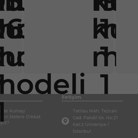
İletişim
erde Kumaşı
Tatlısu Mah. Tezcan
rken Nelere Dikkat
Cad. Pakdil Sk. No:21
iyiz?
Kat:2 Ümraniye /
İstanbul