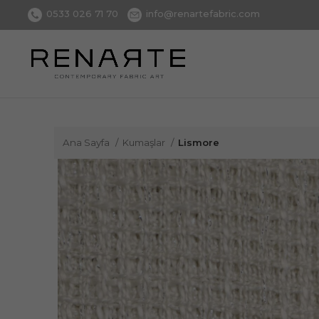
0533 026 71 70
info@renartefabric.com
Ana Sayfa
Kumaşlar
Lismore