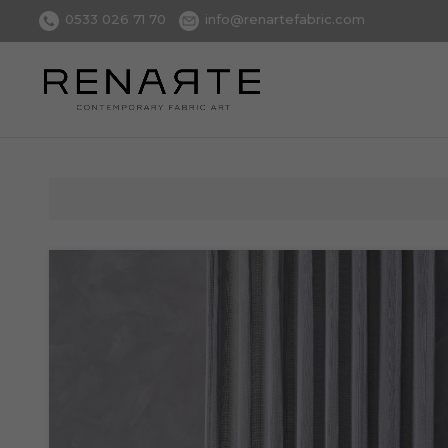
0533 026 71 70
info@renartefabric.com