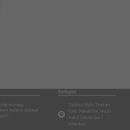
İletişim
erde Kumaşı
Tatlısu Mah. Tezcan
rken Nelere Dikkat
Cad. Pakdil Sk. No:21
iyiz?
Kat:2 Ümraniye /
İstanbul