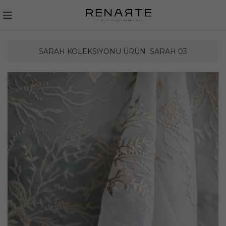
SARAH KOLEKSIYONU ÜRÜN
SARAH 03