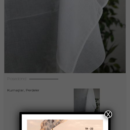
Posedond
,
Kumaşlar
Perdeler
X