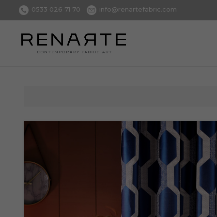
0533 026 71 70
info@renartefabric.com