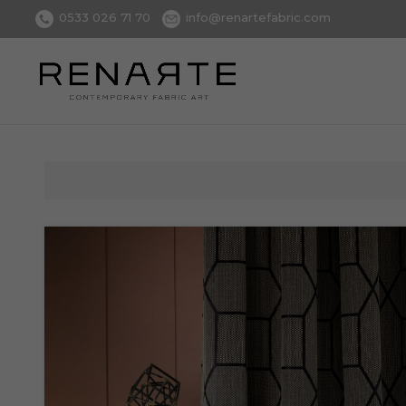
0533 026 71 70
info@renartefabric.com