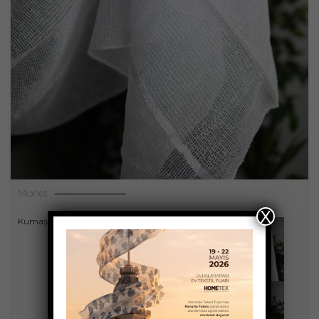
Monet
X
,
Kumaşlar
Perdeler