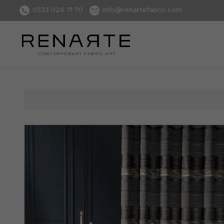
0533 026 71 70
info@renartefabric.com