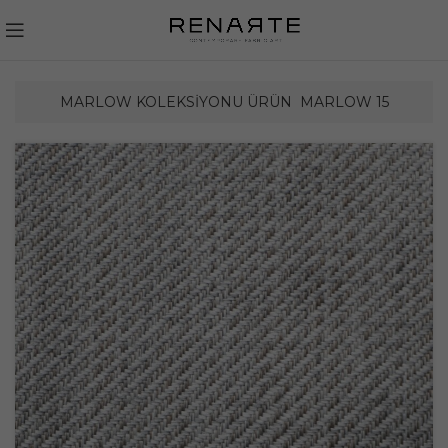
MARLOW KOLEKSIYONU ÜRÜN
MARLOW 15