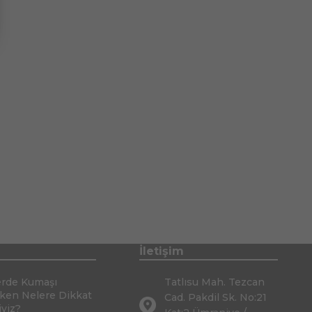
İletişim
erde Kumaşı
Tatlısu Mah. Tezcan
rken Nelere Dikkat
Cad. Pakdil Sk. No:21
iyiz?