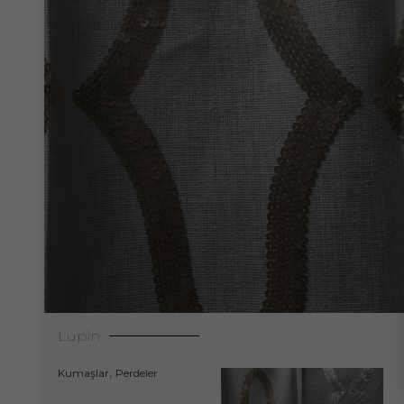
Lupin
,
Kumaşlar
Perdeler