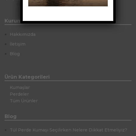
Kurumsal
Hakkımızda
İletişim
Blog
Ürün Kategorileri
Kumaşlar
Perdeler
Tüm Ürünler
Blog
Tül Perde Kumaşı Seçilirken Nelere Dikkat Etmeliyiz?