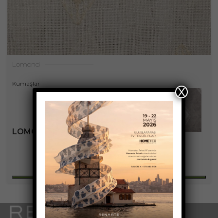
Lomond
Kumaşlar
X
LOMOND KOLEKSIYONU