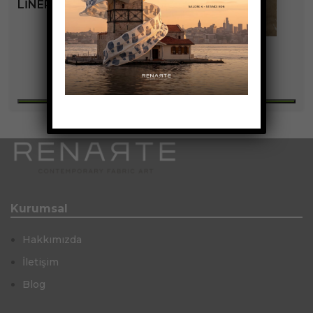
LINERA KOLEKSIYONU
+9
Kurumsal
Hakkımızda
İletişim
Blog