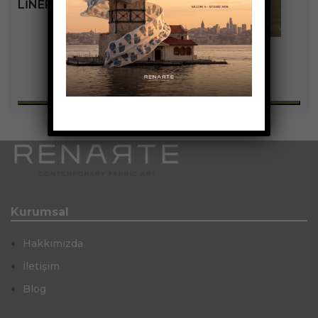
LINERA KOLEKSIYONU
+9
Kurumsal
Hakkımızda
İletişim
Blog