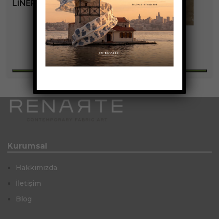
LINERA KOLEKSIYONU
+9
Kurumsal
Hakkımızda
İletişim
Blog