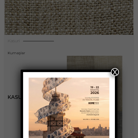
Kasuri
Kumaşlar
X
KASURI KOLEKSIYONU