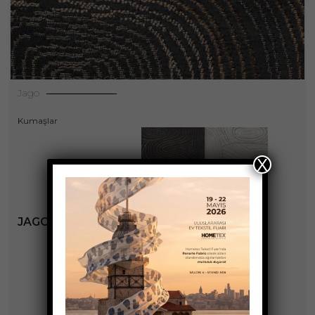
Jago
Kumaşlar
X
JAGO KOLEKSIYONU
+3