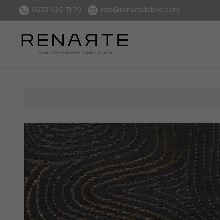
0533 026 71 70
info@renartefabric.com