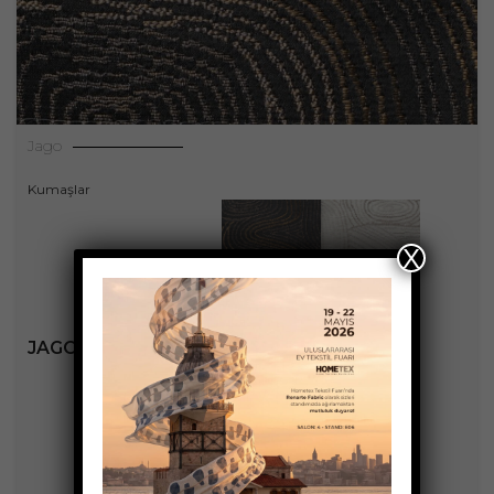
Jago
Kumaşlar
X
JAGO KOLEKSIYONU
+3