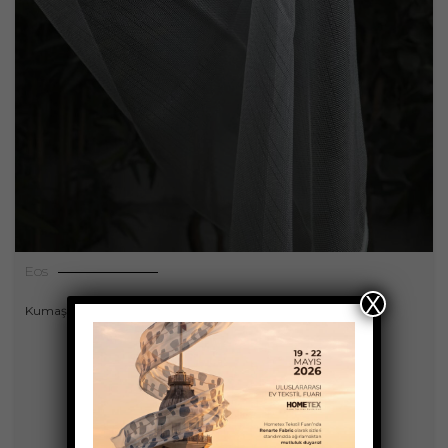
Eos
X
,
Kumaşlar
Perdeler