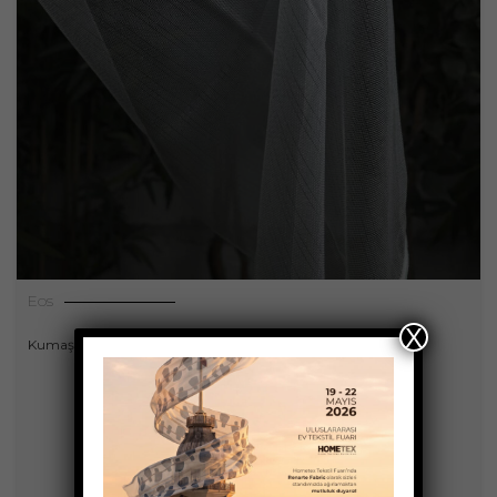
Eos
X
,
Kumaşlar
Perdeler