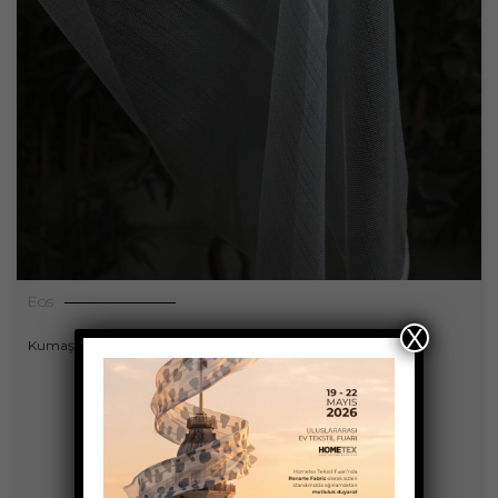
Eos
X
,
Kumaşlar
Perdeler