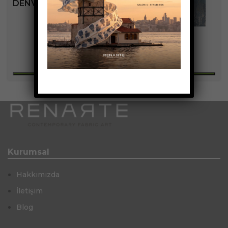
DENVER KOLEKSIYONU
+4
Kurumsal
Hakkımızda
İletişim
Blog