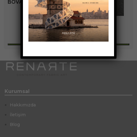
BOVARY KOLEKSIYONU
+3
Kurumsal
Hakkımızda
İletişim
Blog