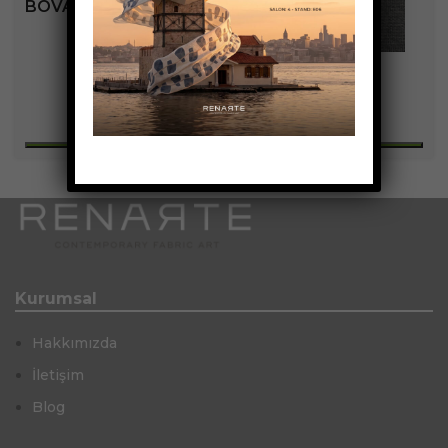
BOVARY KOLEKSIYONU
+3
Kurumsal
Hakkımızda
İletişim
Blog