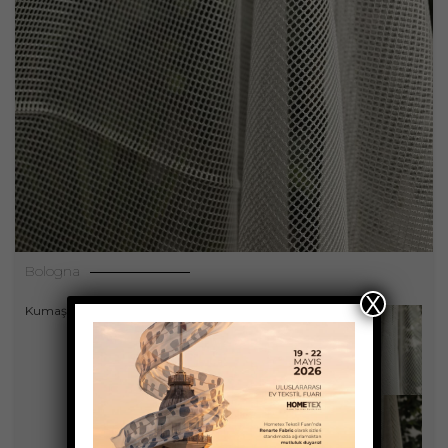
Bologna
X
,
Kumaşlar
Perdeler