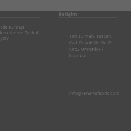
İletişim
erde Kumaşı
rken Nelere Dikkat
Tatlısu Mah. Tezcan
iyiz?
Cad. Pakdil Sk. No:21
Kat:2 Ümraniye /
İstanbul
info@renartefabric.com