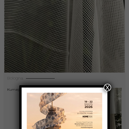
Bologna
X
,
Kumaşlar
Perdeler