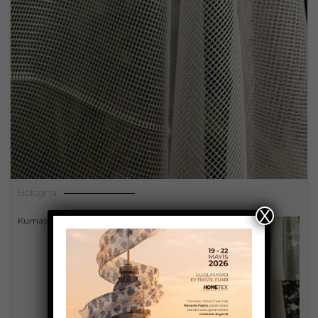
Bologna
X
,
Kumaşlar
Perdeler