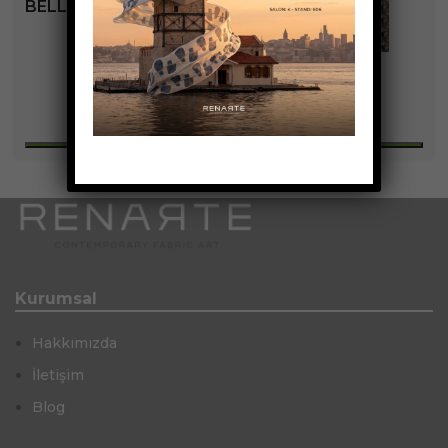
BELLA KOLEKSIYONU
+2
Kurumsal
Hakkımızda
İletişim
Blog