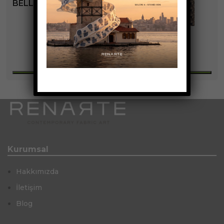
BELLA KOLEKSIYONU
+2
Kurumsal
Hakkımızda
İletişim
Blog