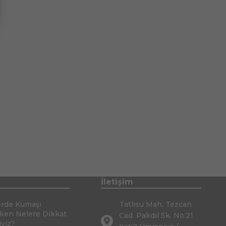
İletişim
erde Kumaşı
Tatlısu Mah. Tezcan
rken Nelere Dikkat
Cad. Pakdil Sk. No:21
iyiz?